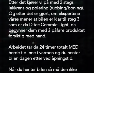
Etter det kjører vi på med 2 stegs
lakkrens og polering (rubbing/boning).
Og etter det er gjort, om ekspertene
våres mener at bilen er klar til steg 3
som er da Ditec Ceramic Light, da
begynner dem med å påføre produktet
forsiktig med hand.
Arbeidet tar da 24 timer totalt MED
herde tid inne i varmen og du henter
bilen dagen etter ved åpningstid.
Når du henter bilen så må den ikke
vaskes for ca. 2 uker.
Etter det så kan du vaske den slik som
du vil med kald vann, varm vann,
høytrykkspyler, avfetting, kjemikalier,
handvask etc etc.
Tilleggs
behandlinger: