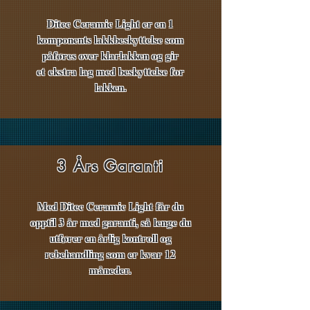
Ditec Ceramic Light er en 1
komponents lakkbeskyttelse som
påføres over klarlakken og gir
et ekstra lag med beskyttelse for
lakken.
3 Års Garanti
Med Ditec Ceramic Light får du
opptil 3 år med garanti, så lenge du
utfører en årlig kontroll og
rebehandling som er kvar 12
måneder.