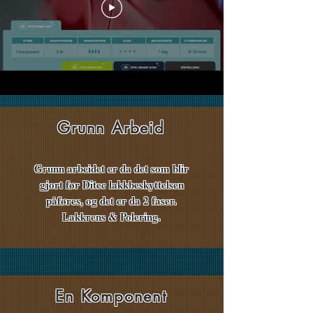
Grunn Arbeid
Grunn arbeidet er da det som blir
gjort før Ditec lakkbeskyttelsen
påføres, og det er da 2 faser.
Lakkrens & Polering.
En Komponent