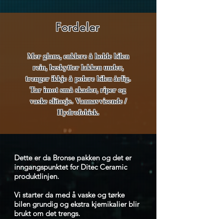
Fordeler
Mer glans, enklere å holde bilen
rein, beskytter lakken under,
trenger ikkje å polere bilen årlig.
Tar imot små skader, riper og
vaske slitasje. Vannavvisende /
Hydrofobisk.
Dette er da Bronse pakken og det er
inngangspunktet for Ditec Ceramic
produktlinjen.
Vi starter da med å vaske og tørke
bilen grundig og ekstra kjemikalier blir
brukt om det trengs.